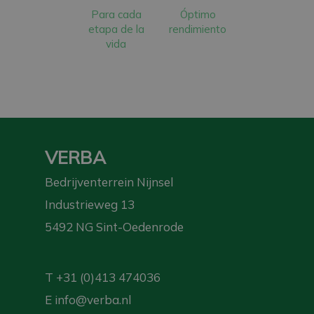
Para cada
Óptimo
etapa de la
rendimiento
vida
VERBA
Bedrijventerrein Nijnsel
Industrieweg 13
5492 NG Sint-Oedenrode
T
+31 (0)413 474036
E
info@verba.nl