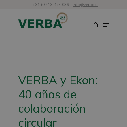
Ir
T +31 (0)413-474 036
info@verba.nl
al
Cerra
Menú
contenido
menú
principal
VERBA y Ekon:
40 años de
colaboración
circular