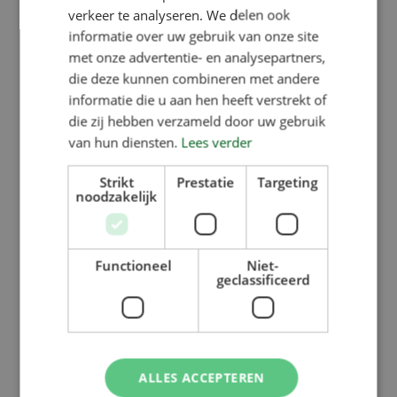
verkeer te analyseren. We delen ook
residuos de PE y los transforma de
informatie over uw gebruik van onze site
nuevo en nuevas placas de PE para
met onze advertentie- en analysepartners,
los comederos de VERBA. Un bonito
die deze kunnen combineren met andere
informatie die u aan hen heeft verstrekt of
ciclo circular cerrado.
die zij hebben verzameld door uw gebruik
van hun diensten.
Lees verder
¡De este modo, Ekon, VERBA y los
Strikt
Prestatie
Targeting
clientes de VERBA contribuyen a
noodzakelijk
mejorar el medio ambiente!
Functioneel
Niet-
geclassificeerd
ALLES ACCEPTEREN