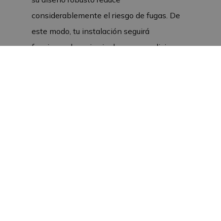
considerablemente el riesgo de fugas. De
este modo, tu instalación seguirá
funcionando mejor, incluso en condiciones
exigentes.
Aplicaciones en cubetas de
mezcla y dosificadores
Este codo en S de acero inoxidable de ½”
se utiliza a menudo en Verba
cocción a
fuego lento
y
dosificadores
. En estas
aplicaciones, las boquillas deben apuntar
hacia delante formando un ángulo de 30
grados. En la parte superior de la curva en S
se puede enroscar fácilmente un tubo de