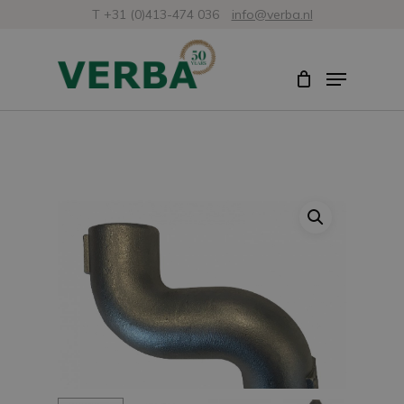
Ir
T +31 (0)413-474 036
info@verba.nl
al
Cerrar
Menú
contenido
menú
principal