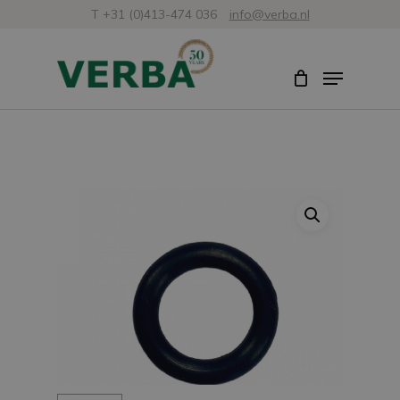
Ir
T +31 (0)413-474 036
info@verba.nl
al
Cerrar
Menú
contenido
menú
principal