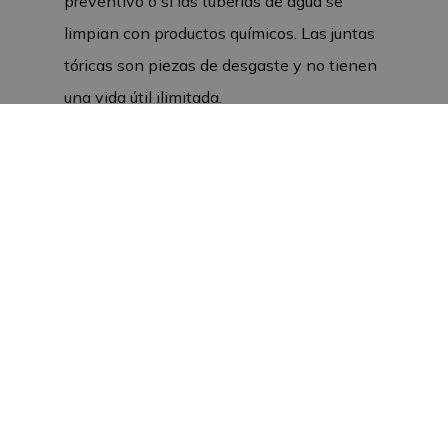
preventivo o si las tuberías de agua se
limpian con productos químicos. Las juntas
tóricas son piezas de desgaste y no tienen
una vida útil ilimitada.