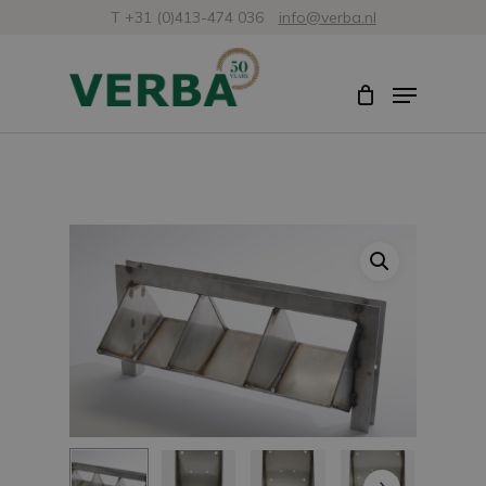
Ir
T +31 (0)413-474 036
info@verba.nl
al
Cerrar
Menú
contenido
menú
principal